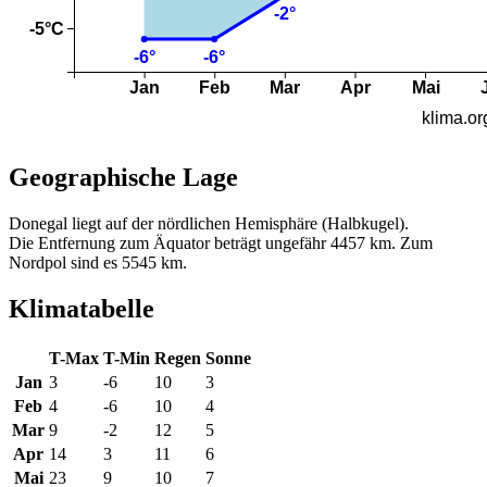
Geographische Lage
Donegal liegt auf der nördlichen Hemisphäre (Halbkugel).
Die Entfernung zum Äquator beträgt ungefähr 4457 km. Zum
Nordpol sind es 5545 km.
Klimatabelle
T-Max
T-Min
Regen
Sonne
Jan
3
-6
10
3
Feb
4
-6
10
4
Mar
9
-2
12
5
Apr
14
3
11
6
Mai
23
9
10
7