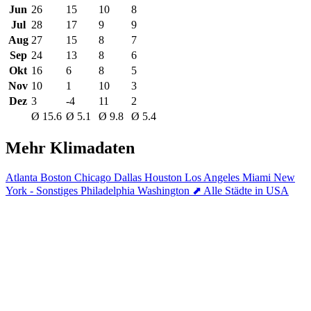
Jun
26
15
10
8
Jul
28
17
9
9
Aug
27
15
8
7
Sep
24
13
8
6
Okt
16
6
8
5
Nov
10
1
10
3
Dez
3
-4
11
2
Ø 15.6
Ø 5.1
Ø 9.8
Ø 5.4
Mehr Klimadaten
Atlanta
Boston
Chicago
Dallas
Houston
Los Angeles
Miami
New
York - Sonstiges
Philadelphia
Washington
⬈ Alle Städte in USA