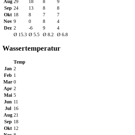
Aug
29
18
8
9
Sep
24
13
8
8
Okt
18
8
7
7
Nov
9
0
8
4
Dez
2
-6
9
4
Ø 15.3
Ø 5.5
Ø 8.2
Ø 6.8
Wassertemperatur
Temp
Jan
2
Feb
1
Mar
0
Apr
2
Mai
5
Jun
11
Jul
16
Aug
21
Sep
18
Okt
12
Nov
8