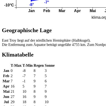
Geographische Lage
East Troy liegt auf der nördlichen Hemisphäre (Halbkugel).
Die Entfernung zum Äquator beträgt ungefähr 4755 km. Zum Nordpo
Klimatabelle
T-Max
T-Min
Regen
Sonne
Jan
0
-8
8
3
Feb
2
-7
7
5
Mar
7
-1
9
6
Apr
16
5
9
7
Mai
21
10
8
9
Jun
27
16
9
9
Jul
29
18
8
10