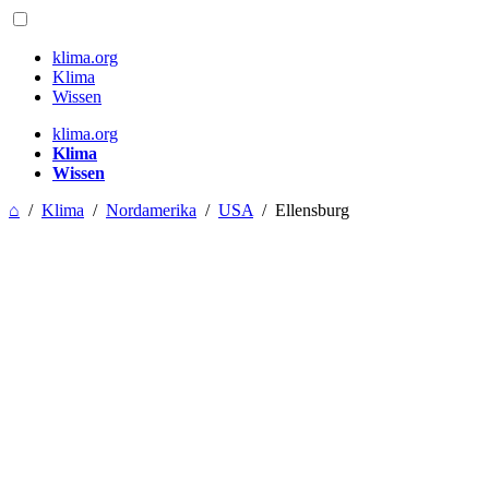
klima.org
Klima
Wissen
klima.org
Klima
Wissen
⌂
/
Klima
/
Nordamerika
/
USA
/
Ellensburg