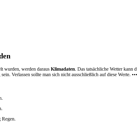
nden
elt wurden, werden daraus
Klimadaten
. Das tatsächliche Wetter kann
ein. Verlassen sollte man sich nicht ausschließlich auf diese Werte. ••
n.
n.
g Regen.