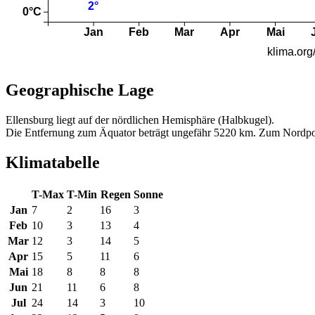
Geographische Lage
Ellensburg liegt auf der nördlichen Hemisphäre (Halbkugel).
Die Entfernung zum Äquator beträgt ungefähr 5220 km. Zum Nordpo
Klimatabelle
T-Max
T-Min
Regen
Sonne
Jan
7
2
16
3
Feb
10
3
13
4
Mar
12
3
14
5
Apr
15
5
11
6
Mai
18
8
8
8
Jun
21
11
6
8
Jul
24
14
3
10