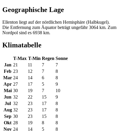
Geographische Lage
Ellenton liegt auf der nördlichen Hemisphäre (Halbkugel).
Die Entfernung zum Äquator beträgt ungefähr 3064 km. Zum
Nordpol sind es 6938 km.
Klimatabelle
T-Max
T-Min
Regen
Sonne
Jan
21
11
7
7
Feb
23
12
7
8
Mar
24
14
6
8
Apr
27
17
5
9
Mai
30
19
7
10
Jun
32
22
15
9
Jul
32
23
17
8
Aug
32
23
17
8
Sep
30
23
15
8
Okt
28
19
8
8
Nov
24
14
5
8