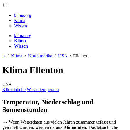
klima.org
Klima
Wissen
klima.org
Klima
Wissen
⌂
/
Klima
/
Nordamerika
/
USA
/
Ellenton
Klima Ellenton
USA
Klimatabelle
Wassertemperatur
Temperatur, Niederschlag und
Sonnenstunden
••• Wenn Wetterdaten aus vielen Jahren zusammengefasst und
gemittelt wurden, werden daraus
Klimadaten
. Das tatsächliche