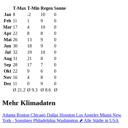
T-Max
T-Min
Regen
Sonne
Jan
8
-2
10
0
Feb
11
1
9
0
Mar
17
4
10
0
Apr
22
8
8
0
Mai
26
13
9
0
Jun
30
18
9
0
Jul
32
19
10
0
Aug
31
21
8
0
Sep
28
17
7
0
Okt
22
9
6
0
Nov
16
4
8
0
Dez
11
0
9
0
Ø 21.2
Ø 9.3
Ø 8.6
Ø
Mehr Klimadaten
Atlanta
Boston
Chicago
Dallas
Houston
Los Angeles
Miami
New
York - Sonstiges
Philadelphia
Washington
⬈ Alle Städte in USA