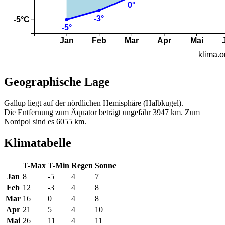
Geographische Lage
Gallup liegt auf der nördlichen Hemisphäre (Halbkugel).
Die Entfernung zum Äquator beträgt ungefähr 3947 km. Zum
Nordpol sind es 6055 km.
Klimatabelle
T-Max
T-Min
Regen
Sonne
Jan
8
-5
4
7
Feb
12
-3
4
8
Mar
16
0
4
8
Apr
21
5
4
10
Mai
26
11
4
11