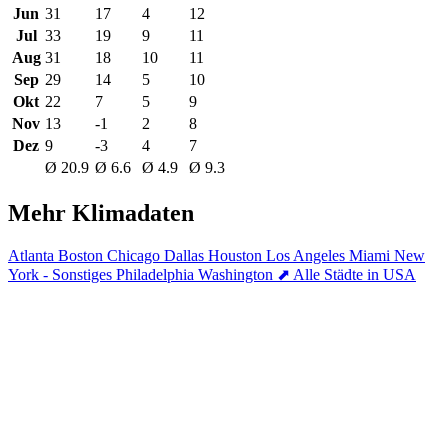
Jun
31
17
4
12
Jul
33
19
9
11
Aug
31
18
10
11
Sep
29
14
5
10
Okt
22
7
5
9
Nov
13
-1
2
8
Dez
9
-3
4
7
Ø 20.9
Ø 6.6
Ø 4.9
Ø 9.3
Mehr Klimadaten
Atlanta
Boston
Chicago
Dallas
Houston
Los Angeles
Miami
New
York - Sonstiges
Philadelphia
Washington
⬈ Alle Städte in USA