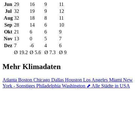
Jun
29
16
9
11
Jul
32
19
9
12
Aug
32
18
8
11
Sep
28
14
6
10
Okt
21
6
6
9
Nov
13
0
5
7
Dez
7
-6
4
6
Ø 19.2
Ø 5.6
Ø 7.3
Ø 9
Mehr Klimadaten
Atlanta
Boston
Chicago
Dallas
Houston
Los Angeles
Miami
New
York - Sonstiges
Philadelphia
Washington
⬈ Alle Städte in USA