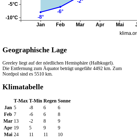
Geographische Lage
Greeley liegt auf der nördlichen Hemisphäre (Halbkugel).
Die Entfernung zum Äquator beträgt ungefähr 4492 km. Zum
Nordpol sind es 5510 km.
Klimatabelle
T-Max
T-Min
Regen
Sonne
Jan
5
-8
6
6
Feb
7
-6
6
8
Mar
13
-2
8
9
Apr
19
5
9
9
Mai
24
11
11
10