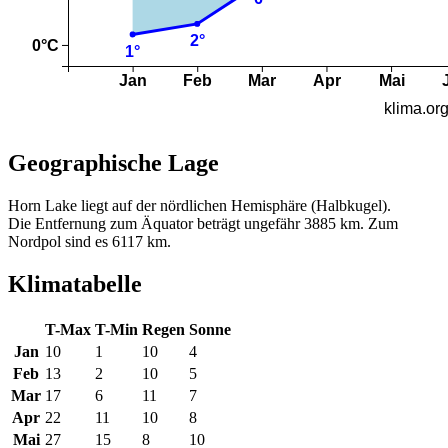
Geographische Lage
Horn Lake liegt auf der nördlichen Hemisphäre (Halbkugel).
Die Entfernung zum Äquator beträgt ungefähr 3885 km. Zum
Nordpol sind es 6117 km.
Klimatabelle
T-Max
T-Min
Regen
Sonne
Jan
10
1
10
4
Feb
13
2
10
5
Mar
17
6
11
7
Apr
22
11
10
8
Mai
27
15
8
10