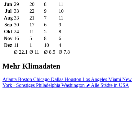
Jun
29
20
8
11
Jul
33
22
9
10
Aug
33
21
7
11
Sep
30
17
6
9
Okt
24
11
5
8
Nov
16
5
8
6
Dez
11
1
10
4
Ø 22.1
Ø 11
Ø 8.5
Ø 7.8
Mehr Klimadaten
Atlanta
Boston
Chicago
Dallas
Houston
Los Angeles
Miami
New
York - Sonstiges
Philadelphia
Washington
⬈ Alle Städte in USA