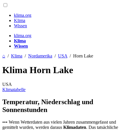
klima.org
Klima
Wissen
klima.org
Klima
Wissen
⌂
/
Klima
/
Nordamerika
/
USA
/
Horn Lake
Klima Horn Lake
USA
Klimatabelle
Temperatur, Niederschlag und
Sonnenstunden
••• Wenn Wetterdaten aus vielen Jahren zusammengefasst und
gemittelt wurden, werden daraus
Klimadaten
. Das tatsächliche