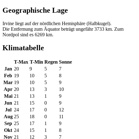
Geographische Lage
Irvine liegt auf der nördlichen Hemisphäre (Halbkugel).
Die Entfernung zum Äquator beträgt ungefähr 3733 km. Zum
Nordpol sind es 6269 km.
Klimatabelle
T-Max
T-Min
Regen
Sonne
Jan
20
9
5
7
Feb
19
10
5
8
Mar
19
10
5
9
Apr
20
13
3
10
Mai
21
13
1
9
Jun
21
15
0
9
Jul
24
17
0
12
Aug
25
18
0
11
Sep
25
17
1
9
Okt
24
15
1
8
Nov
21
12
3
7