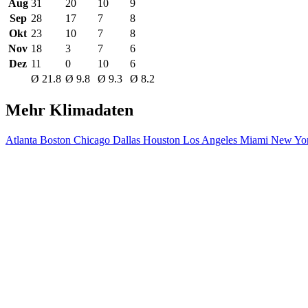
Aug
31
20
10
9
Sep
28
17
7
8
Okt
23
10
7
8
Nov
18
3
7
6
Dez
11
0
10
6
Ø 21.8
Ø 9.8
Ø 9.3
Ø 8.2
Mehr Klimadaten
Atlanta
Boston
Chicago
Dallas
Houston
Los Angeles
Miami
New Yor