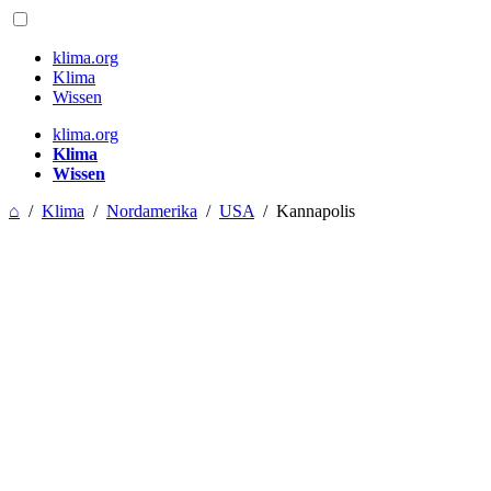
klima.org
Klima
Wissen
klima.org
Klima
Wissen
⌂
/
Klima
/
Nordamerika
/
USA
/
Kannapolis