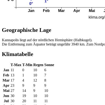
Geographische Lage
Kannapolis liegt auf der nördlichen Hemisphäre (Halbkugel).
Die Entfernung zum Äquator beträgt ungefähr 3940 km. Zum Nordpo
Klimatabelle
T-Max
T-Min
Regen
Sonne
Jan
11
0
10
6
Feb
13
1
10
7
Mar
17
4
12
8
Apr
23
9
9
9
Mai
27
14
9
10
Jun
30
19
10
10
Jul
30
20
11
11