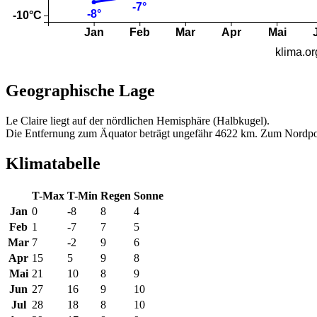
Geographische Lage
Le Claire liegt auf der nördlichen Hemisphäre (Halbkugel).
Die Entfernung zum Äquator beträgt ungefähr 4622 km. Zum Nordpo
Klimatabelle
T-Max
T-Min
Regen
Sonne
Jan
0
-8
8
4
Feb
1
-7
7
5
Mar
7
-2
9
6
Apr
15
5
9
8
Mai
21
10
8
9
Jun
27
16
9
10
Jul
28
18
8
10