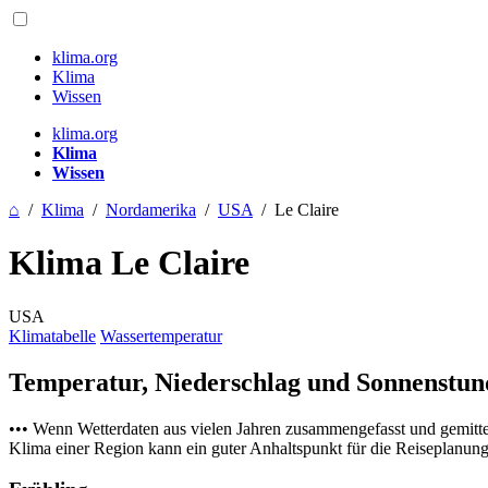
klima.org
Klima
Wissen
klima.org
Klima
Wissen
⌂
/
Klima
/
Nordamerika
/
USA
/
Le Claire
Klima Le Claire
USA
Klimatabelle
Wassertemperatur
Temperatur, Niederschlag und Sonnenstu
••• Wenn Wetterdaten aus vielen Jahren zusammengefasst und gemitt
Klima einer Region kann ein guter Anhaltspunkt für die Reiseplanung s