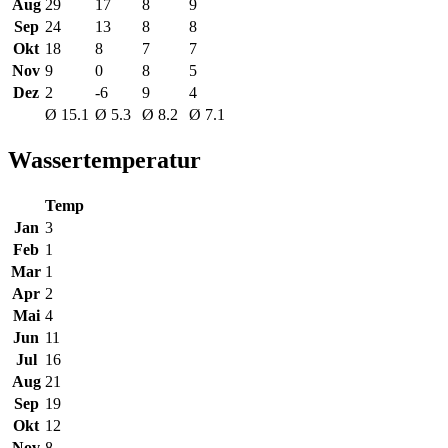
Aug
29
17
8
9
Sep
24
13
8
8
Okt
18
8
7
7
Nov
9
0
8
5
Dez
2
-6
9
4
Ø 15.1
Ø 5.3
Ø 8.2
Ø 7.1
Wassertemperatur
Temp
Jan
3
Feb
1
Mar
1
Apr
2
Mai
4
Jun
11
Jul
16
Aug
21
Sep
19
Okt
12
Nov
8