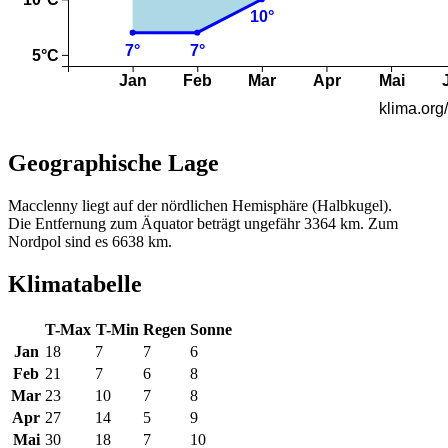
Geographische Lage
Macclenny liegt auf der nördlichen Hemisphäre (Halbkugel).
Die Entfernung zum Äquator beträgt ungefähr 3364 km. Zum
Nordpol sind es 6638 km.
Klimatabelle
T-Max
T-Min
Regen
Sonne
Jan
18
7
7
6
Feb
21
7
6
8
Mar
23
10
7
8
Apr
27
14
5
9
Mai
30
18
7
10