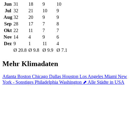
Jun
31
18
9
10
Jul
32
21
10
9
Aug
32
20
9
9
Sep
28
17
7
8
Okt
22
11
7
7
Nov
14
4
9
6
Dez
9
1
11
4
Ø 20.8
Ø 9.8
Ø 9.9
Ø 7.1
Mehr Klimadaten
Atlanta
Boston
Chicago
Dallas
Houston
Los Angeles
Miami
New
York - Sonstiges
Philadelphia
Washington
⬈ Alle Städte in USA