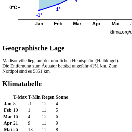
Geographische Lage
Madisonville liegt auf der nördlichen Hemisphäre (Halbkugel).
Die Entfernung zum Äquator beträgt ungefähr 4151 km. Zum
Nordpol sind es 5851 km.
Klimatabelle
T-Max
T-Min
Regen
Sonne
Jan
8
-1
12
4
Feb
10
1
11
5
Mar
16
4
12
6
Apr
21
9
11
9
Mai
26
13
11
8