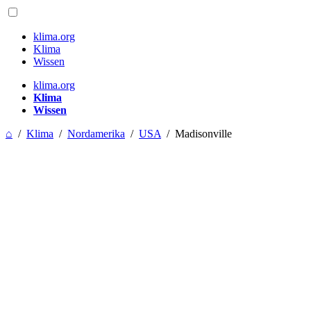
klima.org
Klima
Wissen
klima.org
Klima
Wissen
⌂
/
Klima
/
Nordamerika
/
USA
/
Madisonville