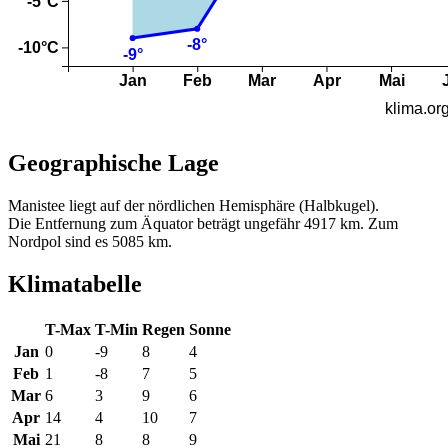
Geographische Lage
Manistee liegt auf der nördlichen Hemisphäre (Halbkugel).
Die Entfernung zum Äquator beträgt ungefähr 4917 km. Zum
Nordpol sind es 5085 km.
Klimatabelle
T-Max
T-Min
Regen
Sonne
Jan
0
-9
8
4
Feb
1
-8
7
5
Mar
6
3
9
6
Apr
14
4
10
7
Mai
21
8
8
9