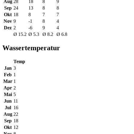
Aug
28
18
8
9
Sep
24
13
8
8
Okt
18
8
7
7
Nov
9
-1
8
4
Dez
2
-6
9
4
Ø 15.2
Ø 5.3
Ø 8.2
Ø 6.8
Wassertemperatur
Temp
Jan
3
Feb
1
Mar
1
Apr
2
Mai
5
Jun
11
Jul
16
Aug
22
Sep
18
Okt
12
Nov
8