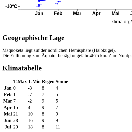
Geographische Lage
Maquoketa liegt auf der nördlichen Hemisphäre (Halbkugel).
Die Entfernung zum Äquator beträgt ungefähr 4675 km. Zum Nordpo
Klimatabelle
T-Max
T-Min
Regen
Sonne
Jan
0
-8
8
4
Feb
1
-7
7
5
Mar
7
-2
9
5
Apr
15
4
9
7
Mai
21
10
8
9
Jun
28
16
9
9
Jul
29
18
8
11