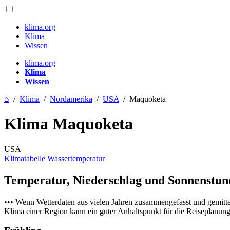
klima.org
Klima
Wissen
klima.org
Klima
Wissen
⌂
/
Klima
/
Nordamerika
/
USA
/
Maquoketa
Klima Maquoketa
USA
Klimatabelle
Wassertemperatur
Temperatur, Niederschlag und Sonnenstu
••• Wenn Wetterdaten aus vielen Jahren zusammengefasst und gemitt
Klima einer Region kann ein guter Anhaltspunkt für die Reiseplanung s