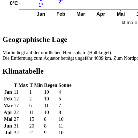
Geographische Lage
Martin liegt auf der nördlichen Hemisphäre (Halbkugel).
Die Entfernung zum Äquator beträgt ungefähr 4039 km. Zum Nordpo
Klimatabelle
T-Max
T-Min
Regen
Sonne
Jan
11
1
10
4
Feb
12
2
10
5
Mar
17
6
11
7
Apr
22
11
10
8
Mai
27
15
8
10
Jun
31
20
8
11
Jul
32
21
9
10