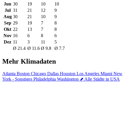
Jun
30
19
10
10
Jul
31
21
12
9
Aug
30
21
10
9
Sep
29
19
7
8
Okt
22
13
7
8
Nov
16
6
8
6
Dez
11
3
11
5
Ø 21.4
Ø 11.6
Ø 9.8
Ø 7.7
Mehr Klimadaten
Atlanta
Boston
Chicago
Dallas
Houston
Los Angeles
Miami
New
York - Sonstiges
Philadelphia
Washington
⬈ Alle Städte in USA