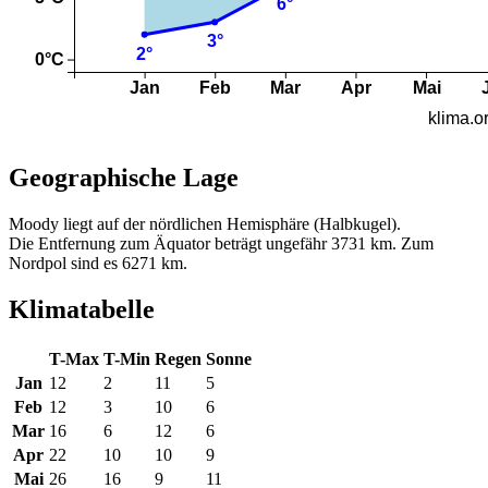
Geographische Lage
Moody liegt auf der nördlichen Hemisphäre (Halbkugel).
Die Entfernung zum Äquator beträgt ungefähr 3731 km. Zum
Nordpol sind es 6271 km.
Klimatabelle
T-Max
T-Min
Regen
Sonne
Jan
12
2
11
5
Feb
12
3
10
6
Mar
16
6
12
6
Apr
22
10
10
9
Mai
26
16
9
11