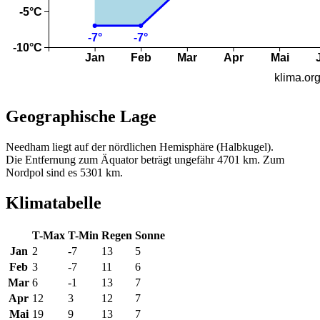
Geographische Lage
Needham liegt auf der nördlichen Hemisphäre (Halbkugel).
Die Entfernung zum Äquator beträgt ungefähr 4701 km. Zum
Nordpol sind es 5301 km.
Klimatabelle
T-Max
T-Min
Regen
Sonne
Jan
2
-7
13
5
Feb
3
-7
11
6
Mar
6
-1
13
7
Apr
12
3
12
7
Mai
19
9
13
7