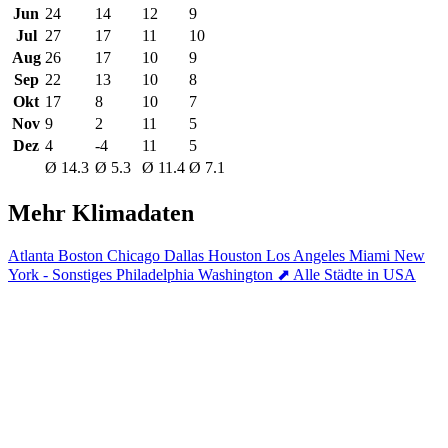
Jun
24
14
12
9
Jul
27
17
11
10
Aug
26
17
10
9
Sep
22
13
10
8
Okt
17
8
10
7
Nov
9
2
11
5
Dez
4
-4
11
5
Ø 14.3
Ø 5.3
Ø 11.4
Ø 7.1
Mehr Klimadaten
Atlanta
Boston
Chicago
Dallas
Houston
Los Angeles
Miami
New
York - Sonstiges
Philadelphia
Washington
⬈ Alle Städte in USA