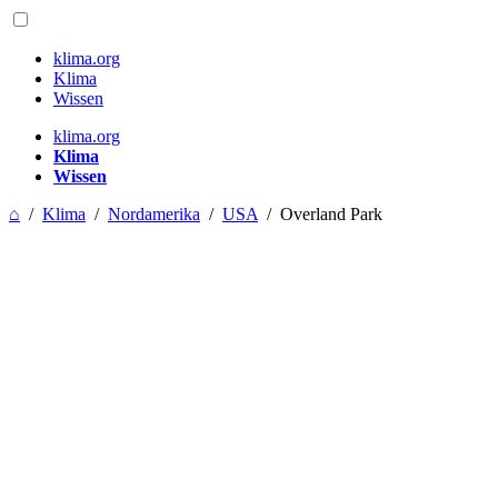
klima.org
Klima
Wissen
klima.org
Klima
Wissen
⌂
/
Klima
/
Nordamerika
/
USA
/
Overland Park