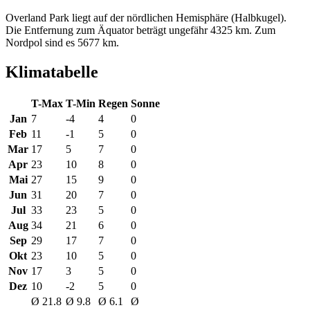
Overland Park liegt auf der nördlichen Hemisphäre (Halbkugel).
Die Entfernung zum Äquator beträgt ungefähr 4325 km. Zum
Nordpol sind es 5677 km.
Klimatabelle
T-Max
T-Min
Regen
Sonne
Jan
7
-4
4
0
Feb
11
-1
5
0
Mar
17
5
7
0
Apr
23
10
8
0
Mai
27
15
9
0
Jun
31
20
7
0
Jul
33
23
5
0
Aug
34
21
6
0
Sep
29
17
7
0
Okt
23
10
5
0
Nov
17
3
5
0
Dez
10
-2
5
0
Ø 21.8
Ø 9.8
Ø 6.1
Ø