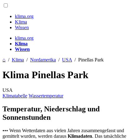
klima.org
Klima
Wissen
klima.org
Klima
Wissen
⌂
/
Klima
/
Nordamerika
/
USA
/
Pinellas Park
Klima Pinellas Park
USA
Klimatabelle
Wassertemperatur
Temperatur, Niederschlag und
Sonnenstunden
••• Wenn Wetterdaten aus vielen Jahren zusammengefasst und
gemittelt wurden, werden daraus
Klimadaten
. Das tatsächliche