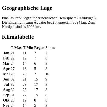
Geographische Lage
Pinellas Park liegt auf der nördlichen Hemisphäre (Halbkugel).
Die Entfernung zum Äquator beträgt ungefähr 3094 km. Zum
Nordpol sind es 6908 km.
Klimatabelle
T-Max
T-Min
Regen
Sonne
Jan
21
11
7
7
Feb
22
12
7
8
Mar
24
14
6
8
Apr
27
16
5
8
Mai
29
20
7
10
Jun
32
21
15
9
Jul
32
23
17
8
Aug
32
23
17
8
Sep
31
22
15
8
Okt
28
19
8
8
Nov
24
14
5
8