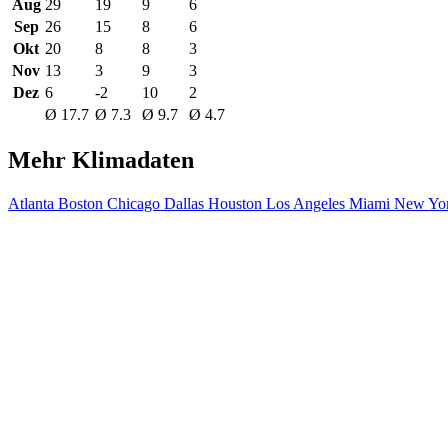
Aug
29
19
9
6
Sep
26
15
8
6
Okt
20
8
8
3
Nov
13
3
9
3
Dez
6
-2
10
2
Ø 17.7
Ø 7.3
Ø 9.7
Ø 4.7
Mehr Klimadaten
Atlanta
Boston
Chicago
Dallas
Houston
Los Angeles
Miami
New Yor