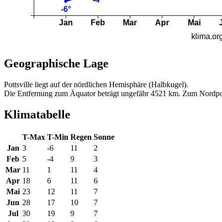
Geographische Lage
Pottsville liegt auf der nördlichen Hemisphäre (Halbkugel).
Die Entfernung zum Äquator beträgt ungefähr 4521 km. Zum Nordpo
Klimatabelle
T-Max
T-Min
Regen
Sonne
Jan
3
-6
11
2
Feb
5
-4
9
3
Mar
11
1
11
4
Apr
18
6
11
6
Mai
23
12
11
7
Jun
28
17
10
7
Jul
30
19
9
7