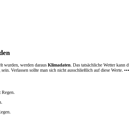
nden
elt wurden, werden daraus
Klimadaten
. Das tatsächliche Wetter kann
ein. Verlassen sollte man sich nicht ausschließlich auf diese Werte. ••
t Regen.
n.
Regen.