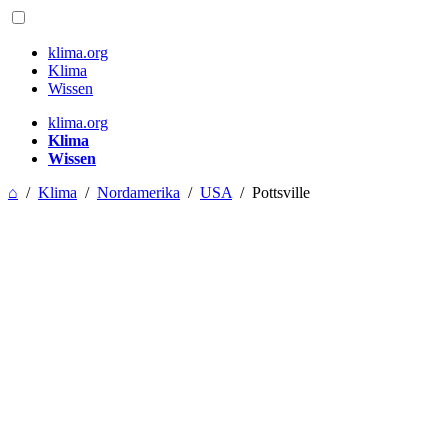
klima.org
Klima
Wissen
klima.org
Klima
Wissen
⌂
/
Klima
/
Nordamerika
/
USA
/
Pottsville