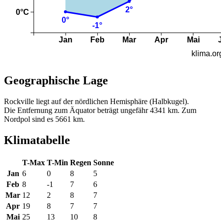
Geographische Lage
Rockville liegt auf der nördlichen Hemisphäre (Halbkugel).
Die Entfernung zum Äquator beträgt ungefähr 4341 km. Zum
Nordpol sind es 5661 km.
Klimatabelle
T-Max
T-Min
Regen
Sonne
Jan
6
0
8
5
Feb
8
-1
7
6
Mar
12
2
8
7
Apr
19
8
7
7
Mai
25
13
10
8