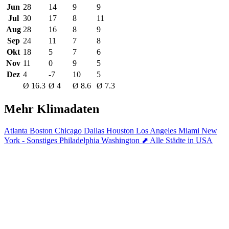
Jun
28
14
9
9
Jul
30
17
8
11
Aug
28
16
8
9
Sep
24
11
7
8
Okt
18
5
7
6
Nov
11
0
9
5
Dez
4
-7
10
5
Ø 16.3
Ø 4
Ø 8.6
Ø 7.3
Mehr Klimadaten
Atlanta
Boston
Chicago
Dallas
Houston
Los Angeles
Miami
New
York - Sonstiges
Philadelphia
Washington
⬈ Alle Städte in USA