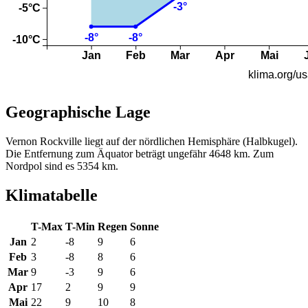
Geographische Lage
Vernon Rockville liegt auf der nördlichen Hemisphäre (Halbkugel).
Die Entfernung zum Äquator beträgt ungefähr 4648 km. Zum
Nordpol sind es 5354 km.
Klimatabelle
T-Max
T-Min
Regen
Sonne
Jan
2
-8
9
6
Feb
3
-8
8
6
Mar
9
-3
9
6
Apr
17
2
9
9
Mai
22
9
10
8