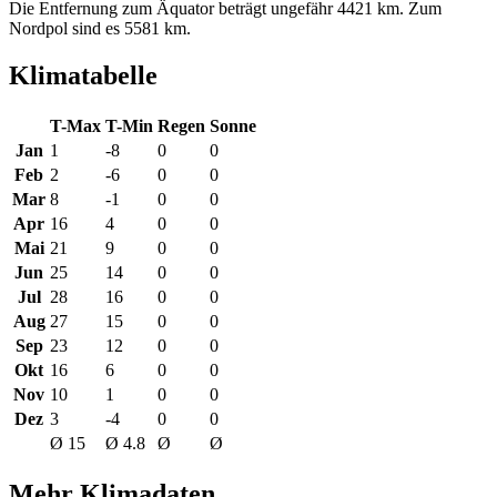
Die Entfernung zum Äquator beträgt ungefähr 4421 km. Zum
Nordpol sind es 5581 km.
Klimatabelle
T-Max
T-Min
Regen
Sonne
Jan
1
-8
0
0
Feb
2
-6
0
0
Mar
8
-1
0
0
Apr
16
4
0
0
Mai
21
9
0
0
Jun
25
14
0
0
Jul
28
16
0
0
Aug
27
15
0
0
Sep
23
12
0
0
Okt
16
6
0
0
Nov
10
1
0
0
Dez
3
-4
0
0
Ø 15
Ø 4.8
Ø
Ø
Mehr Klimadaten