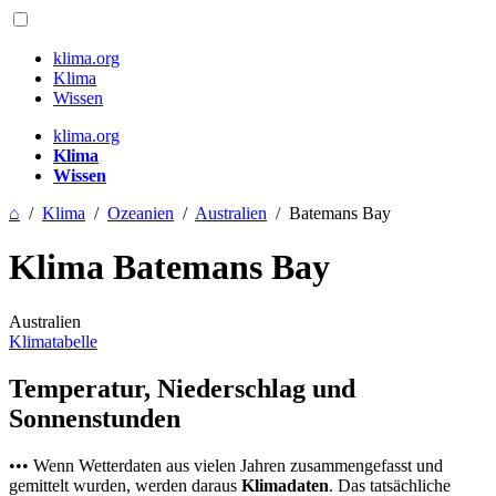
klima.org
Klima
Wissen
klima.org
Klima
Wissen
⌂
/
Klima
/
Ozeanien
/
Australien
/
Batemans Bay
Klima Batemans Bay
Australien
Klimatabelle
Temperatur, Niederschlag und
Sonnenstunden
••• Wenn Wetterdaten aus vielen Jahren zusammengefasst und
gemittelt wurden, werden daraus
Klimadaten
. Das tatsächliche