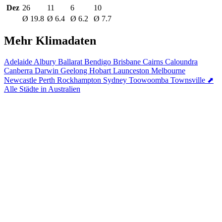
Dez
26
11
6
10
Ø 19.8
Ø 6.4
Ø 6.2
Ø 7.7
Mehr Klimadaten
Adelaide
Albury
Ballarat
Bendigo
Brisbane
Cairns
Caloundra
Canberra
Darwin
Geelong
Hobart
Launceston
Melbourne
Newcastle
Perth
Rockhampton
Sydney
Toowoomba
Townsville
⬈
Alle Städte in Australien