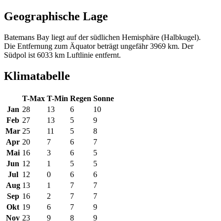
Geographische Lage
Batemans Bay liegt auf der südlichen Hemisphäre (Halbkugel).
Die Entfernung zum Äquator beträgt ungefähr 3969 km. Der
Südpol ist 6033 km Luftlinie entfernt.
Klimatabelle
T-Max
T-Min
Regen
Sonne
Jan
28
13
6
10
Feb
27
13
5
9
Mar
25
11
5
8
Apr
20
7
6
7
Mai
16
3
6
5
Jun
12
1
5
5
Jul
12
0
6
6
Aug
13
1
7
7
Sep
16
2
7
7
Okt
19
6
7
9
Nov
23
9
8
9