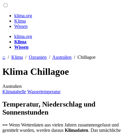
klima.org
Klima
Wissen
klima.org
Klima
Wissen
⌂
/
Klima
/
Ozeanien
/
Australien
/
Chillagoe
Klima Chillagoe
Australien
Klimatabelle
Wassertemperatur
Temperatur, Niederschlag und
Sonnenstunden
••• Wenn Wetterdaten aus vielen Jahren zusammengefasst und
gemittelt wurden, werden daraus
Klimadaten
. Das tatsächliche