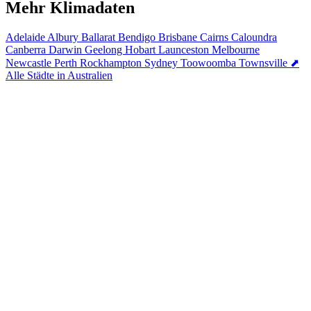
Mehr Klimadaten
Adelaide
Albury
Ballarat
Bendigo
Brisbane
Cairns
Caloundra
Canberra
Darwin
Geelong
Hobart
Launceston
Melbourne
Newcastle
Perth
Rockhampton
Sydney
Toowoomba
Townsville
⬈
Alle Städte in Australien