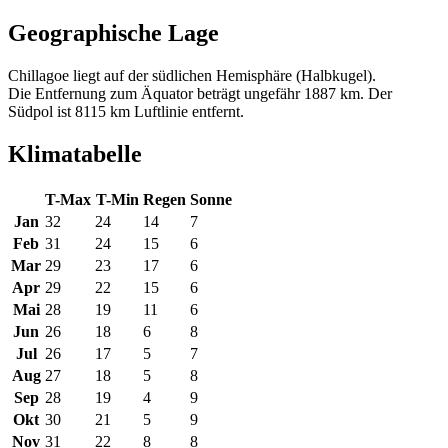
Geographische Lage
Chillagoe liegt auf der südlichen Hemisphäre (Halbkugel).
Die Entfernung zum Äquator beträgt ungefähr 1887 km. Der
Südpol ist 8115 km Luftlinie entfernt.
Klimatabelle
T-Max
T-Min
Regen
Sonne
Jan
32
24
14
7
Feb
31
24
15
6
Mar
29
23
17
6
Apr
29
22
15
6
Mai
28
19
11
6
Jun
26
18
6
8
Jul
26
17
5
7
Aug
27
18
5
8
Sep
28
19
4
9
Okt
30
21
5
9
Nov
31
22
8
8