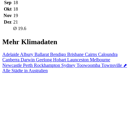
Sep
18
Okt
18
Nov
19
Dez
21
Ø 19.6
Mehr Klimadaten
Adelaide
Albury
Ballarat
Bendigo
Brisbane
Cairns
Caloundra
Canberra
Darwin
Geelong
Hobart
Launceston
Melbourne
Newcastle
Perth
Rockhampton
Sydney
Toowoomba
Townsville
⬈
Alle Städte in Australien