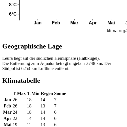
Geographische Lage
Leura liegt auf der südlichen Hemisphäre (Halbkugel).
Die Entfernung zum Äquator beträgt ungefähr 3748 km. Der
Südpol ist 6254 km Luftlinie entfernt.
Klimatabelle
T-Max
T-Min
Regen
Sonne
Jan
26
18
14
7
Feb
26
18
13
7
Mar
24
18
14
6
Apr
22
14
14
6
Mai
19
11
13
6