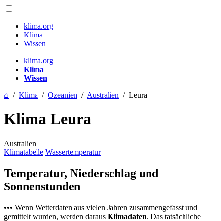
klima.org
Klima
Wissen
klima.org
Klima
Wissen
⌂
/
Klima
/
Ozeanien
/
Australien
/
Leura
Klima Leura
Australien
Klimatabelle
Wassertemperatur
Temperatur, Niederschlag und
Sonnenstunden
••• Wenn Wetterdaten aus vielen Jahren zusammengefasst und
gemittelt wurden, werden daraus
Klimadaten
. Das tatsächliche