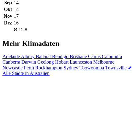
Sep
14
Okt
14
Nov
17
Dez
16
Ø 15.8
Mehr Klimadaten
Adelaide
Albury
Ballarat
Bendigo
Brisbane
Cairns
Caloundra
Canberra
Darwin
Geelong
Hobart
Launceston
Melbourne
Newcastle
Perth
Rockhampton
Sydney
Toowoomba
Townsville
⬈
Alle Städte in Australien