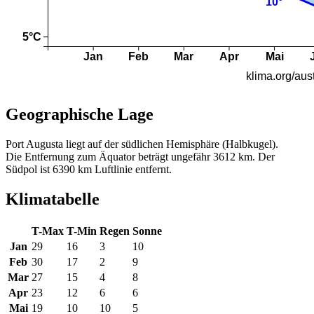
Geographische Lage
Port Augusta liegt auf der südlichen Hemisphäre (Halbkugel).
Die Entfernung zum Äquator beträgt ungefähr 3612 km. Der
Südpol ist 6390 km Luftlinie entfernt.
Klimatabelle
T-Max
T-Min
Regen
Sonne
Jan
29
16
3
10
Feb
30
17
2
9
Mar
27
15
4
8
Apr
23
12
6
6
Mai
19
10
10
5