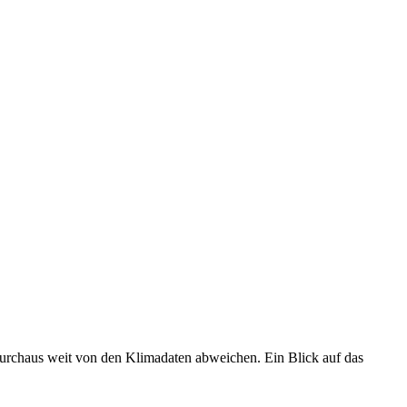
 durchaus weit von den Klimadaten abweichen. Ein Blick auf das
•