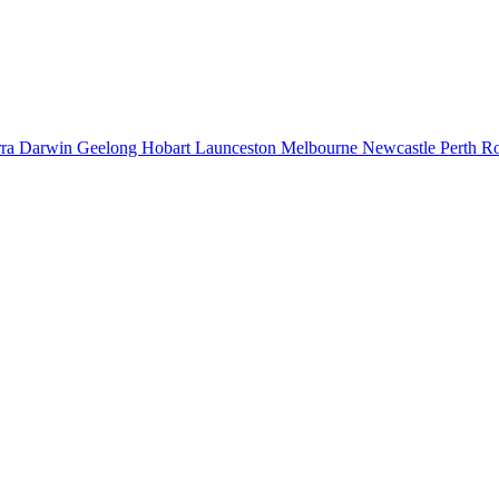
rra
Darwin
Geelong
Hobart
Launceston
Melbourne
Newcastle
Perth
R