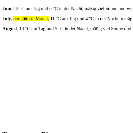
Juni
, 12 °C am Tag und 6 °C in der Nacht, mäßig viel Sonne und we
July
,
der kälteste Monat,
11 °C am Tag und 4 °C in der Nacht, mäßig
August
, 13 °C am Tag und 5 °C in der Nacht, mäßig viel Sonne und