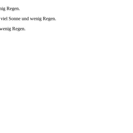
nig Regen.
 viel Sonne und wenig Regen.
 wenig Regen.