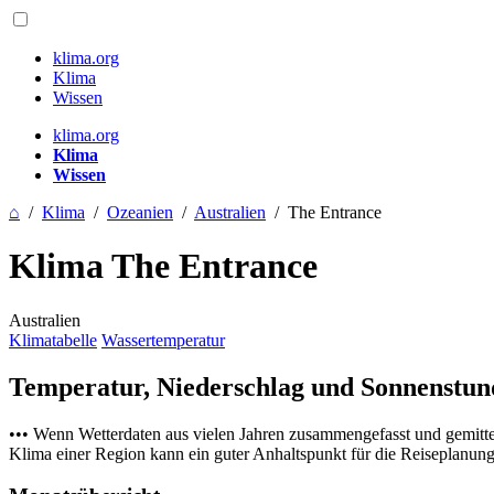
klima.org
Klima
Wissen
klima.org
Klima
Wissen
⌂
/
Klima
/
Ozeanien
/
Australien
/
The Entrance
Klima The Entrance
Australien
Klimatabelle
Wassertemperatur
Temperatur, Niederschlag und Sonnenstu
••• Wenn Wetterdaten aus vielen Jahren zusammengefasst und gemitt
Klima einer Region kann ein guter Anhaltspunkt für die Reiseplanung s