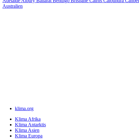
Adelaide
Albury
Ballarat
Bendigo
Brisbane
Cairns
Caloundra
Canbe
Australien
klima.org
Klima Afrika
Klima Antarktis
Klima Asien
Klima Europa