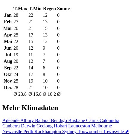
T-Max
T-Min
Regen
Sonne
Jan
28
22
12
0
Feb
27
21
13
0
Mar
26
21
15
0
Apr
25
17
13
0
Mai
22
15
12
0
Jun
20
12
9
0
Jul
19
11
7
0
Aug
20
12
7
0
Sep
22
14
6
0
Okt
24
17
8
0
Nov
25
19
10
0
Dez
28
21
10
0
Ø 23.8
Ø 16.8
Ø 10.2
Ø
Mehr Klimadaten
Adelaide
Albury
Ballarat
Bendigo
Brisbane
Cairns
Caloundra
Canberra
Darwin
Geelong
Hobart
Launceston
Melbourne
Newcastle
Perth
Rockhampton
Sydney
Toowoomba
Townsville
⬈