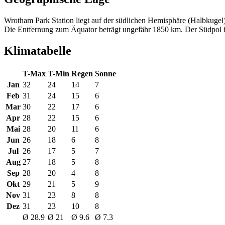
Wrotham Park Station liegt auf der südlichen Hemisphäre (Halbkugel)
Die Entfernung zum Äquator beträgt ungefähr 1850 km. Der Südpol is
Klimatabelle
T-Max
T-Min
Regen
Sonne
Jan
32
24
14
7
Feb
31
24
15
6
Mar
30
22
17
6
Apr
28
22
15
6
Mai
28
20
11
6
Jun
26
18
6
8
Jul
26
17
5
7
Aug
27
18
5
8
Sep
28
20
4
8
Okt
29
21
5
9
Nov
31
23
8
8
Dez
31
23
10
8
Ø 28.9
Ø 21
Ø 9.6
Ø 7.3