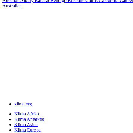
Adelaide
Albury
Ballarat
Bendigo
Brisbane
Cairns
Caloundra
Canbe
Australien
klima.org
Klima Afrika
Klima Antarktis
Klima Asien
Klima Europa