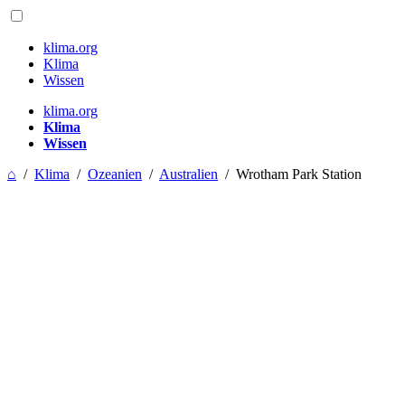
klima.org
Klima
Wissen
klima.org
Klima
Wissen
⌂
/
Klima
/
Ozeanien
/
Australien
/
Wrotham Park Station