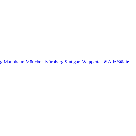
ig
Mannheim
München
Nürnberg
Stuttgart
Wuppertal
⬈ Alle Städte