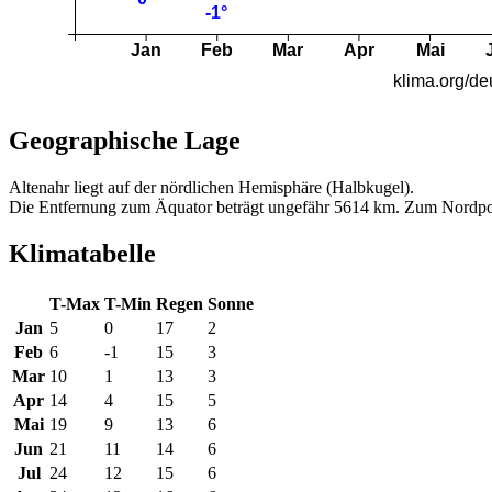
Geographische Lage
Altenahr liegt auf der nördlichen Hemisphäre (Halbkugel).
Die Entfernung zum Äquator beträgt ungefähr 5614 km. Zum Nordpo
Klimatabelle
T-Max
T-Min
Regen
Sonne
Jan
5
0
17
2
Feb
6
-1
15
3
Mar
10
1
13
3
Apr
14
4
15
5
Mai
19
9
13
6
Jun
21
11
14
6
Jul
24
12
15
6