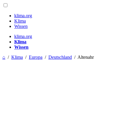
klima.org
Klima
Wissen
klima.org
Klima
Wissen
⌂
/
Klima
/
Europa
/
Deutschland
/
Altenahr