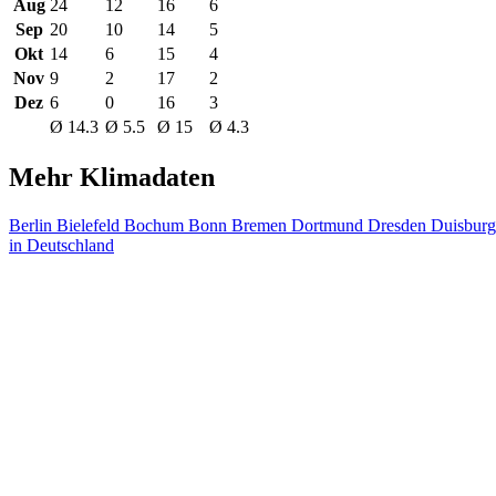
Aug
24
12
16
6
Sep
20
10
14
5
Okt
14
6
15
4
Nov
9
2
17
2
Dez
6
0
16
3
Ø 14.3
Ø 5.5
Ø 15
Ø 4.3
Mehr Klimadaten
Berlin
Bielefeld
Bochum
Bonn
Bremen
Dortmund
Dresden
Duisbur
in Deutschland