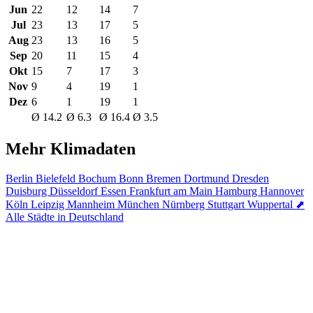
Jun
22
12
14
7
Jul
23
13
17
5
Aug
23
13
16
5
Sep
20
11
15
4
Okt
15
7
17
3
Nov
9
4
19
1
Dez
6
1
19
1
Ø 14.2
Ø 6.3
Ø 16.4
Ø 3.5
Mehr Klimadaten
Berlin
Bielefeld
Bochum
Bonn
Bremen
Dortmund
Dresden
Duisburg
Düsseldorf
Essen
Frankfurt am Main
Hamburg
Hannover
Köln
Leipzig
Mannheim
München
Nürnberg
Stuttgart
Wuppertal
⬈
Alle Städte in Deutschland