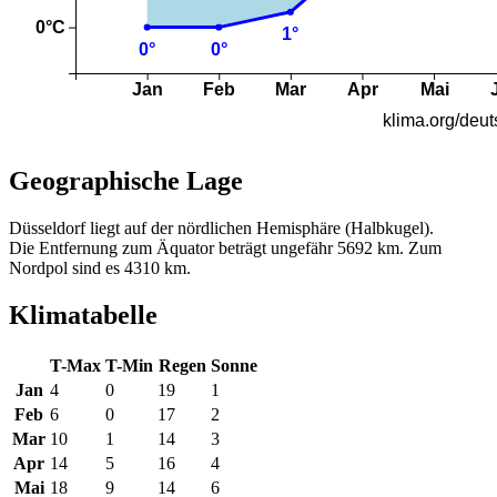
Geographische Lage
Düsseldorf liegt auf der nördlichen Hemisphäre (Halbkugel).
Die Entfernung zum Äquator beträgt ungefähr 5692 km. Zum
Nordpol sind es 4310 km.
Klimatabelle
T-Max
T-Min
Regen
Sonne
Jan
4
0
19
1
Feb
6
0
17
2
Mar
10
1
14
3
Apr
14
5
16
4
Mai
18
9
14
6