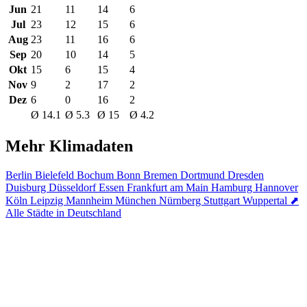
Jun
21
11
14
6
Jul
23
12
15
6
Aug
23
11
16
6
Sep
20
10
14
5
Okt
15
6
15
4
Nov
9
2
17
2
Dez
6
0
16
2
Ø 14.1
Ø 5.3
Ø 15
Ø 4.2
Mehr Klimadaten
Berlin
Bielefeld
Bochum
Bonn
Bremen
Dortmund
Dresden
Duisburg
Düsseldorf
Essen
Frankfurt am Main
Hamburg
Hannover
Köln
Leipzig
Mannheim
München
Nürnberg
Stuttgart
Wuppertal
⬈
Alle Städte in Deutschland