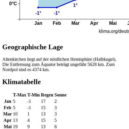
Geographische Lage
Altenkirchen liegt auf der nördlichen Hemisphäre (Halbkugel).
Die Entfernung zum Äquator beträgt ungefähr 5628 km. Zum
Nordpol sind es 4374 km.
Klimatabelle
T-Max
T-Min
Regen
Sonne
Jan
5
-1
17
2
Feb
5
-1
15
3
Mar
10
1
13
3
Apr
13
4
15
5
Mai
19
9
13
6