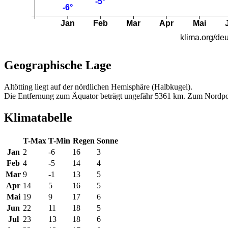
Geographische Lage
Altötting liegt auf der nördlichen Hemisphäre (Halbkugel).
Die Entfernung zum Äquator beträgt ungefähr 5361 km. Zum Nordpo
Klimatabelle
T-Max
T-Min
Regen
Sonne
Jan
2
-6
16
3
Feb
4
-5
14
4
Mar
9
-1
13
5
Apr
14
5
16
5
Mai
19
9
17
6
Jun
22
11
18
5
Jul
23
13
18
6