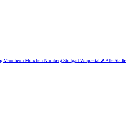
ig
Mannheim
München
Nürnberg
Stuttgart
Wuppertal
⬈ Alle Städte