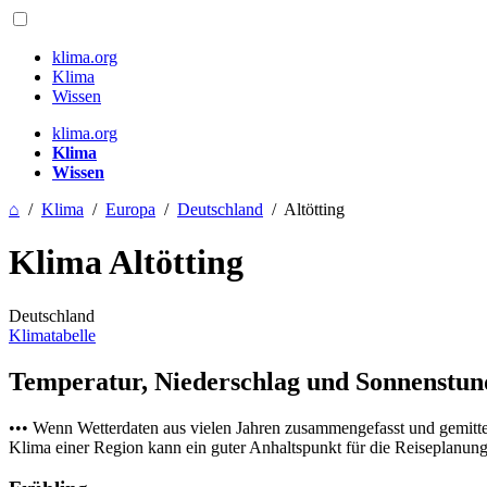
klima.org
Klima
Wissen
klima.org
Klima
Wissen
⌂
/
Klima
/
Europa
/
Deutschland
/
Altötting
Klima Altötting
Deutschland
Klimatabelle
Temperatur, Niederschlag und Sonnenstu
••• Wenn Wetterdaten aus vielen Jahren zusammengefasst und gemitt
Klima einer Region kann ein guter Anhaltspunkt für die Reiseplanung s