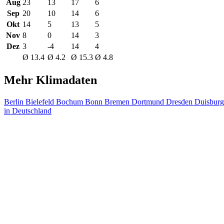
Aug
23
13
17
6
Sep
20
10
14
6
Okt
14
5
13
5
Nov
8
0
14
3
Dez
3
-4
14
4
Ø 13.4
Ø 4.2
Ø 15.3
Ø 4.8
Mehr Klimadaten
Berlin
Bielefeld
Bochum
Bonn
Bremen
Dortmund
Dresden
Duisbur
in Deutschland