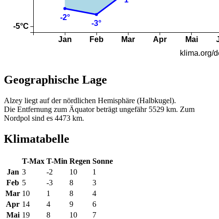
Geographische Lage
Alzey liegt auf der nördlichen Hemisphäre (Halbkugel).
Die Entfernung zum Äquator beträgt ungefähr 5529 km. Zum
Nordpol sind es 4473 km.
Klimatabelle
T-Max
T-Min
Regen
Sonne
Jan
3
-2
10
1
Feb
5
-3
8
3
Mar
10
1
8
4
Apr
14
4
9
6
Mai
19
8
10
7