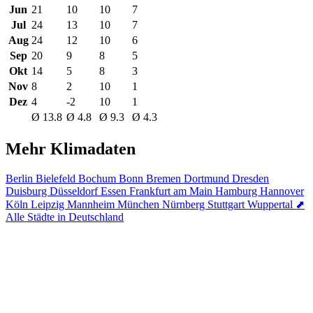
Jun
21
10
10
7
Jul
24
13
10
7
Aug
24
12
10
6
Sep
20
9
8
5
Okt
14
5
8
3
Nov
8
2
10
1
Dez
4
-2
10
1
Ø 13.8
Ø 4.8
Ø 9.3
Ø 4.3
Mehr Klimadaten
Berlin
Bielefeld
Bochum
Bonn
Bremen
Dortmund
Dresden
Duisburg
Düsseldorf
Essen
Frankfurt am Main
Hamburg
Hannover
Köln
Leipzig
Mannheim
München
Nürnberg
Stuttgart
Wuppertal
⬈
Alle Städte in Deutschland