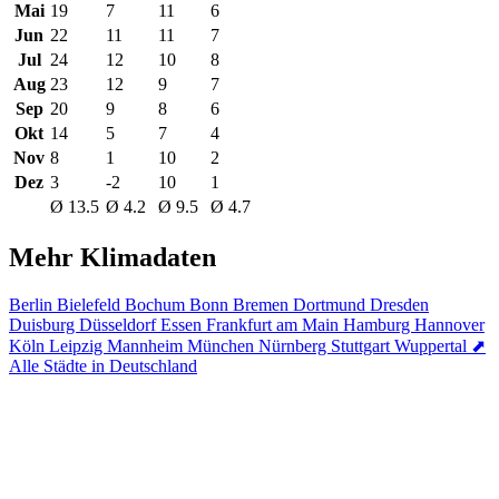
Mai
19
7
11
6
Jun
22
11
11
7
Jul
24
12
10
8
Aug
23
12
9
7
Sep
20
9
8
6
Okt
14
5
7
4
Nov
8
1
10
2
Dez
3
-2
10
1
Ø 13.5
Ø 4.2
Ø 9.5
Ø 4.7
Mehr Klimadaten
Berlin
Bielefeld
Bochum
Bonn
Bremen
Dortmund
Dresden
Duisburg
Düsseldorf
Essen
Frankfurt am Main
Hamburg
Hannover
Köln
Leipzig
Mannheim
München
Nürnberg
Stuttgart
Wuppertal
⬈
Alle Städte in Deutschland