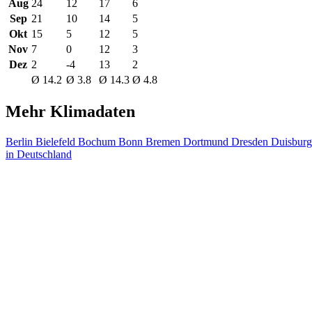
Aug
24
12
17
6
Sep
21
10
14
5
Okt
15
5
12
5
Nov
7
0
12
3
Dez
2
-4
13
2
Ø 14.2
Ø 3.8
Ø 14.3
Ø 4.8
Mehr Klimadaten
Berlin
Bielefeld
Bochum
Bonn
Bremen
Dortmund
Dresden
Duisbur
in Deutschland