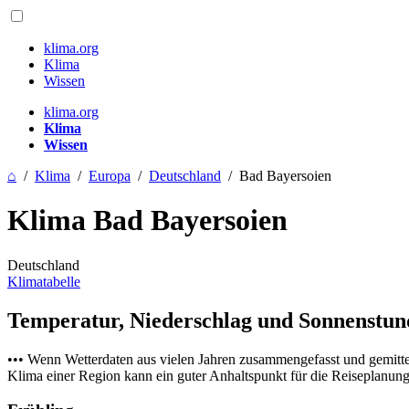
klima.org
Klima
Wissen
klima.org
Klima
Wissen
⌂
/
Klima
/
Europa
/
Deutschland
/
Bad Bayersoien
Klima Bad Bayersoien
Deutschland
Klimatabelle
Temperatur, Niederschlag und Sonnenstu
••• Wenn Wetterdaten aus vielen Jahren zusammengefasst und gemitt
Klima einer Region kann ein guter Anhaltspunkt für die Reiseplanung s