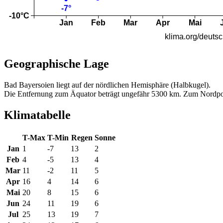
Geographische Lage
Bad Bayersoien liegt auf der nördlichen Hemisphäre (Halbkugel).
Die Entfernung zum Äquator beträgt ungefähr 5300 km. Zum Nordpo
Klimatabelle
T-Max
T-Min
Regen
Sonne
Jan
1
-7
13
2
Feb
4
-5
13
4
Mar
11
-2
11
5
Apr
16
4
14
6
Mai
20
8
15
6
Jun
24
11
19
6
Jul
25
13
19
7