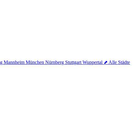
ig
Mannheim
München
Nürnberg
Stuttgart
Wuppertal
⬈ Alle Städte