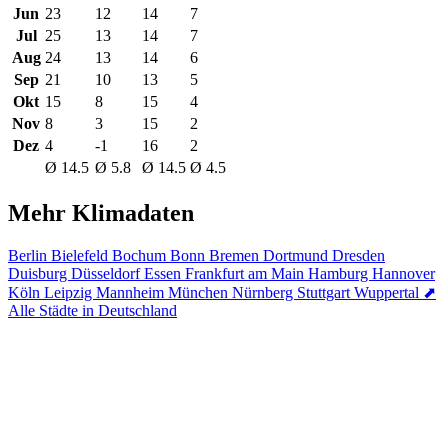
Jun
23
12
14
7
Jul
25
13
14
7
Aug
24
13
14
6
Sep
21
10
13
5
Okt
15
8
15
4
Nov
8
3
15
2
Dez
4
-1
16
2
Ø 14.5
Ø 5.8
Ø 14.5
Ø 4.5
Mehr Klimadaten
Berlin
Bielefeld
Bochum
Bonn
Bremen
Dortmund
Dresden
Duisburg
Düsseldorf
Essen
Frankfurt am Main
Hamburg
Hannover
Köln
Leipzig
Mannheim
München
Nürnberg
Stuttgart
Wuppertal
⬈
Alle Städte in Deutschland