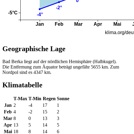
Geographische Lage
Bad Berka liegt auf der nördlichen Hemisphäre (Halbkugel).
Die Entfernung zum Äquator beträgt ungefähr 5655 km. Zum
Nordpol sind es 4347 km.
Klimatabelle
T-Max
T-Min
Regen
Sonne
Jan
2
-4
17
1
Feb
4
-2
15
2
Mar
8
0
13
3
Apr
13
5
14
5
Mai
18
8
14
6