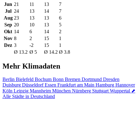
Jun
21
11
13
7
Jul
24
13
14
7
Aug
23
13
13
6
Sep
20
10
13
5
Okt
14
6
14
2
Nov
8
2
15
1
Dez
3
-2
15
1
Ø 13.2
Ø 5
Ø 14.2
Ø 3.8
Mehr Klimadaten
Berlin
Bielefeld
Bochum
Bonn
Bremen
Dortmund
Dresden
Duisburg
Düsseldorf
Essen
Frankfurt am Main
Hamburg
Hannover
Köln
Leipzig
Mannheim
München
Nürnberg
Stuttgart
Wuppertal
⬈
Alle Städte in Deutschland