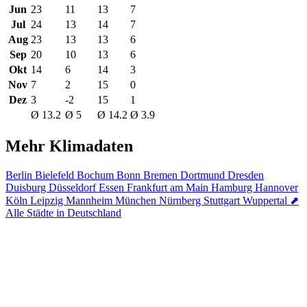
Jun
23
11
13
7
Jul
24
13
14
7
Aug
23
13
13
6
Sep
20
10
13
6
Okt
14
6
14
3
Nov
7
2
15
0
Dez
3
-2
15
1
Ø 13.2
Ø 5
Ø 14.2
Ø 3.9
Mehr Klimadaten
Berlin
Bielefeld
Bochum
Bonn
Bremen
Dortmund
Dresden
Duisburg
Düsseldorf
Essen
Frankfurt am Main
Hamburg
Hannover
Köln
Leipzig
Mannheim
München
Nürnberg
Stuttgart
Wuppertal
⬈
Alle Städte in Deutschland