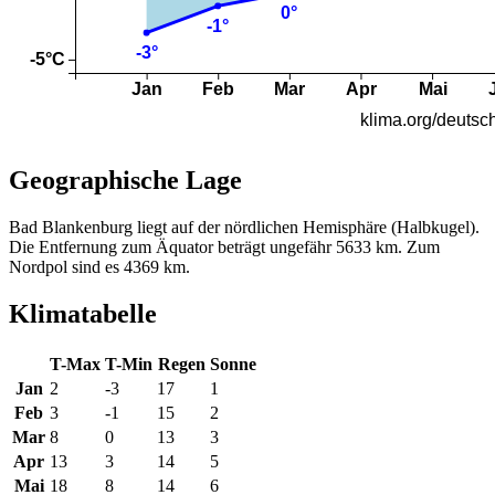
Geographische Lage
Bad Blankenburg liegt auf der nördlichen Hemisphäre (Halbkugel).
Die Entfernung zum Äquator beträgt ungefähr 5633 km. Zum
Nordpol sind es 4369 km.
Klimatabelle
T-Max
T-Min
Regen
Sonne
Jan
2
-3
17
1
Feb
3
-1
15
2
Mar
8
0
13
3
Apr
13
3
14
5
Mai
18
8
14
6