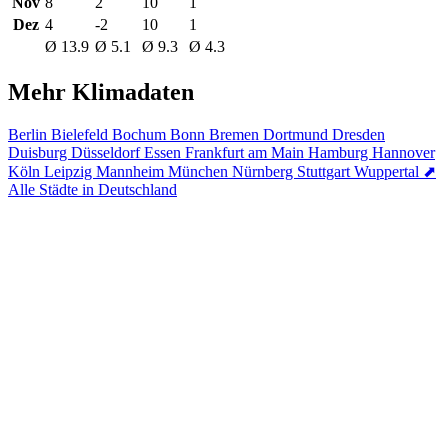
Nov
8
2
10
1
Dez
4
-2
10
1
Ø 13.9
Ø 5.1
Ø 9.3
Ø 4.3
Mehr Klimadaten
Berlin
Bielefeld
Bochum
Bonn
Bremen
Dortmund
Dresden
Duisburg
Düsseldorf
Essen
Frankfurt am Main
Hamburg
Hannover
Köln
Leipzig
Mannheim
München
Nürnberg
Stuttgart
Wuppertal
⬈
Alle Städte in Deutschland