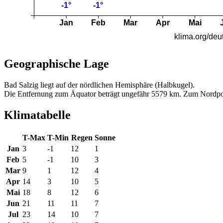
Geographische Lage
Bad Salzig liegt auf der nördlichen Hemisphäre (Halbkugel).
Die Entfernung zum Äquator beträgt ungefähr 5579 km. Zum Nordpo
Klimatabelle
T-Max
T-Min
Regen
Sonne
Jan
3
-1
12
1
Feb
5
-1
10
3
Mar
9
1
12
4
Apr
14
3
10
5
Mai
18
8
12
6
Jun
21
11
11
7
Jul
23
14
10
7