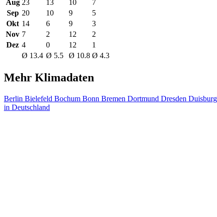
Aug
23
13
10
7
Sep
20
10
9
5
Okt
14
6
9
3
Nov
7
2
12
2
Dez
4
0
12
1
Ø 13.4
Ø 5.5
Ø 10.8
Ø 4.3
Mehr Klimadaten
Berlin
Bielefeld
Bochum
Bonn
Bremen
Dortmund
Dresden
Duisbur
in Deutschland