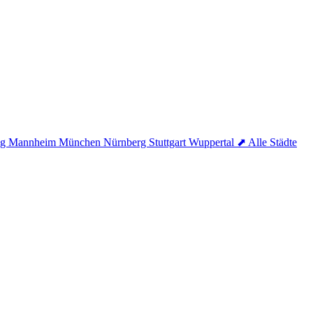
ig
Mannheim
München
Nürnberg
Stuttgart
Wuppertal
⬈ Alle Städte