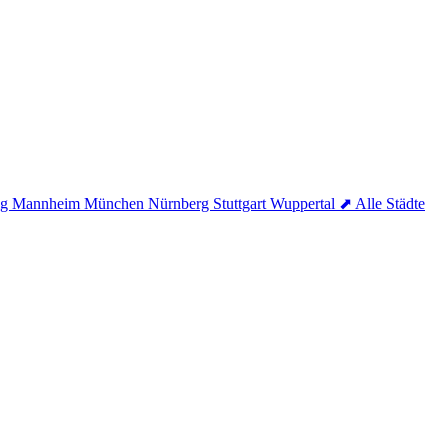
ig
Mannheim
München
Nürnberg
Stuttgart
Wuppertal
⬈ Alle Städte