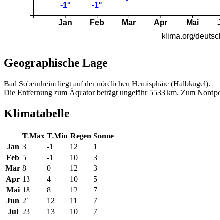
Geographische Lage
Bad Sobernheim liegt auf der nördlichen Hemisphäre (Halbkugel).
Die Entfernung zum Äquator beträgt ungefähr 5533 km. Zum Nordpo
Klimatabelle
T-Max
T-Min
Regen
Sonne
Jan
3
-1
12
1
Feb
5
-1
10
3
Mar
8
0
12
3
Apr
13
4
10
5
Mai
18
8
12
7
Jun
21
12
11
7
Jul
23
13
10
7