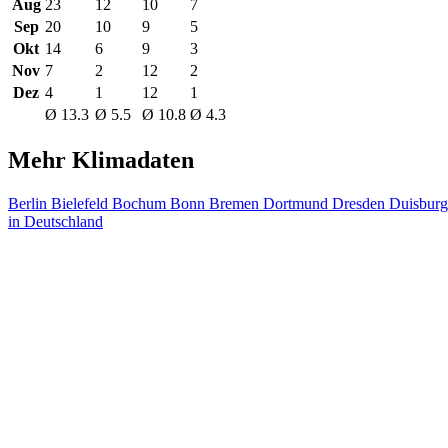
Aug
23
12
10
7
Sep
20
10
9
5
Okt
14
6
9
3
Nov
7
2
12
2
Dez
4
1
12
1
Ø 13.3
Ø 5.5
Ø 10.8
Ø 4.3
Mehr Klimadaten
Berlin
Bielefeld
Bochum
Bonn
Bremen
Dortmund
Dresden
Duisbur
in Deutschland