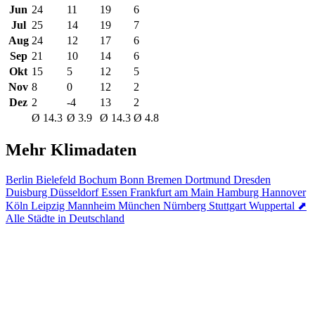
Jun
24
11
19
6
Jul
25
14
19
7
Aug
24
12
17
6
Sep
21
10
14
6
Okt
15
5
12
5
Nov
8
0
12
2
Dez
2
-4
13
2
Ø 14.3
Ø 3.9
Ø 14.3
Ø 4.8
Mehr Klimadaten
Berlin
Bielefeld
Bochum
Bonn
Bremen
Dortmund
Dresden
Duisburg
Düsseldorf
Essen
Frankfurt am Main
Hamburg
Hannover
Köln
Leipzig
Mannheim
München
Nürnberg
Stuttgart
Wuppertal
⬈
Alle Städte in Deutschland