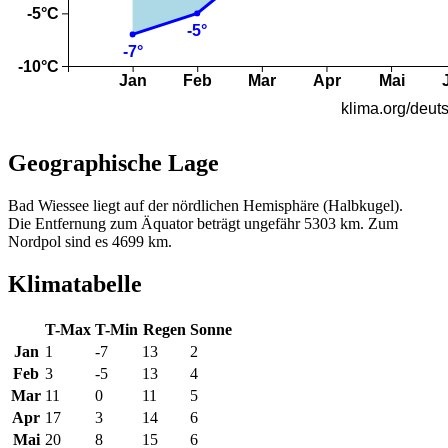
Geographische Lage
Bad Wiessee liegt auf der nördlichen Hemisphäre (Halbkugel).
Die Entfernung zum Äquator beträgt ungefähr 5303 km. Zum
Nordpol sind es 4699 km.
Klimatabelle
T-Max
T-Min
Regen
Sonne
Jan
1
-7
13
2
Feb
3
-5
13
4
Mar
11
0
11
5
Apr
17
3
14
6
Mai
20
8
15
6