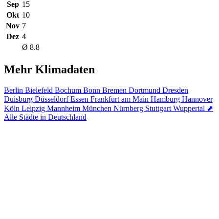
Sep
15
Okt
10
Nov
7
Dez
4
Ø 8.8
Mehr Klimadaten
Berlin
Bielefeld
Bochum
Bonn
Bremen
Dortmund
Dresden
Duisburg
Düsseldorf
Essen
Frankfurt am Main
Hamburg
Hannover
Köln
Leipzig
Mannheim
München
Nürnberg
Stuttgart
Wuppertal
⬈
Alle Städte in Deutschland