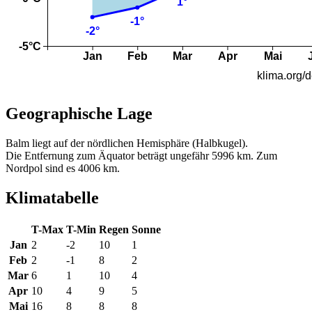
Geographische Lage
Balm liegt auf der nördlichen Hemisphäre (Halbkugel).
Die Entfernung zum Äquator beträgt ungefähr 5996 km. Zum
Nordpol sind es 4006 km.
Klimatabelle
T-Max
T-Min
Regen
Sonne
Jan
2
-2
10
1
Feb
2
-1
8
2
Mar
6
1
10
4
Apr
10
4
9
5
Mai
16
8
8
8