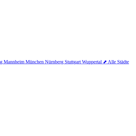
ig
Mannheim
München
Nürnberg
Stuttgart
Wuppertal
⬈ Alle Städte