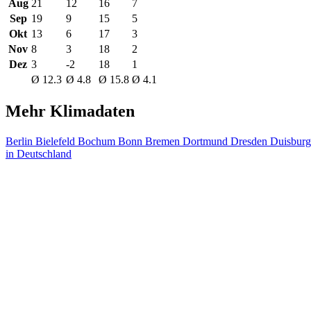
Aug
21
12
16
7
Sep
19
9
15
5
Okt
13
6
17
3
Nov
8
3
18
2
Dez
3
-2
18
1
Ø 12.3
Ø 4.8
Ø 15.8
Ø 4.1
Mehr Klimadaten
Berlin
Bielefeld
Bochum
Bonn
Bremen
Dortmund
Dresden
Duisbur
in Deutschland