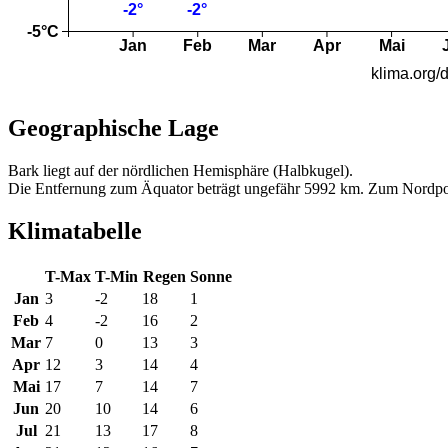
Geographische Lage
Bark liegt auf der nördlichen Hemisphäre (Halbkugel).
Die Entfernung zum Äquator beträgt ungefähr 5992 km. Zum Nordpo
Klimatabelle
T-Max
T-Min
Regen
Sonne
Jan
3
-2
18
1
Feb
4
-2
16
2
Mar
7
0
13
3
Apr
12
3
14
4
Mai
17
7
14
7
Jun
20
10
14
6
Jul
21
13
17
8