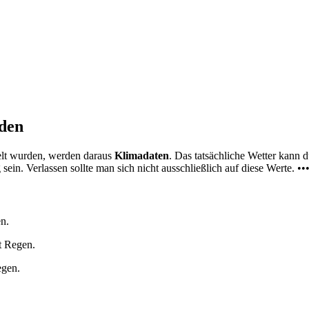
nden
elt wurden, werden daraus
Klimadaten
. Das tatsächliche Wetter kann
ein. Verlassen sollte man sich nicht ausschließlich auf diese Werte. ••
n.
t Regen.
egen.