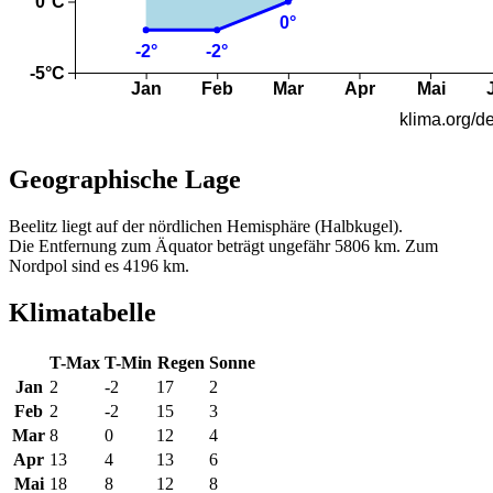
Geographische Lage
Beelitz liegt auf der nördlichen Hemisphäre (Halbkugel).
Die Entfernung zum Äquator beträgt ungefähr 5806 km. Zum
Nordpol sind es 4196 km.
Klimatabelle
T-Max
T-Min
Regen
Sonne
Jan
2
-2
17
2
Feb
2
-2
15
3
Mar
8
0
12
4
Apr
13
4
13
6
Mai
18
8
12
8