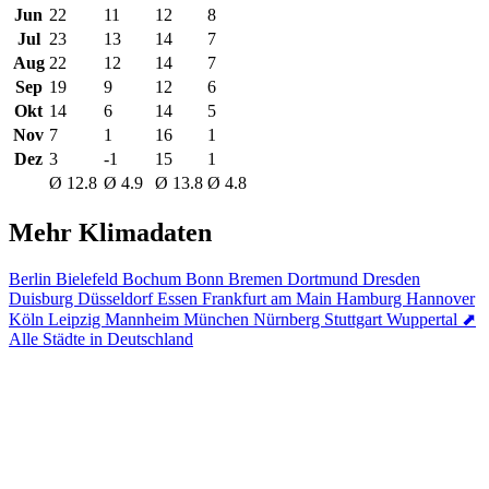
Jun
22
11
12
8
Jul
23
13
14
7
Aug
22
12
14
7
Sep
19
9
12
6
Okt
14
6
14
5
Nov
7
1
16
1
Dez
3
-1
15
1
Ø 12.8
Ø 4.9
Ø 13.8
Ø 4.8
Mehr Klimadaten
Berlin
Bielefeld
Bochum
Bonn
Bremen
Dortmund
Dresden
Duisburg
Düsseldorf
Essen
Frankfurt am Main
Hamburg
Hannover
Köln
Leipzig
Mannheim
München
Nürnberg
Stuttgart
Wuppertal
⬈
Alle Städte in Deutschland