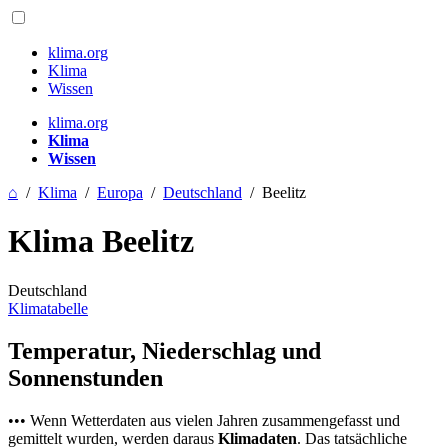
klima.org
Klima
Wissen
klima.org
Klima
Wissen
⌂
/
Klima
/
Europa
/
Deutschland
/
Beelitz
Klima Beelitz
Deutschland
Klimatabelle
Temperatur, Niederschlag und
Sonnenstunden
••• Wenn Wetterdaten aus vielen Jahren zusammengefasst und
gemittelt wurden, werden daraus
Klimadaten
. Das tatsächliche