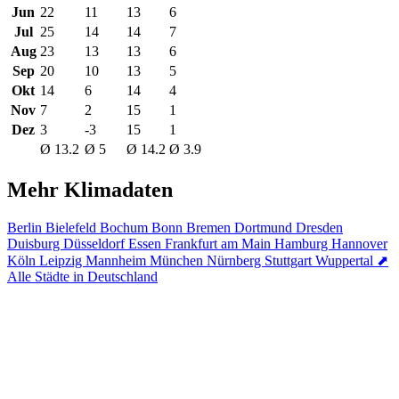
Jun
22
11
13
6
Jul
25
14
14
7
Aug
23
13
13
6
Sep
20
10
13
5
Okt
14
6
14
4
Nov
7
2
15
1
Dez
3
-3
15
1
Ø 13.2
Ø 5
Ø 14.2
Ø 3.9
Mehr Klimadaten
Berlin
Bielefeld
Bochum
Bonn
Bremen
Dortmund
Dresden
Duisburg
Düsseldorf
Essen
Frankfurt am Main
Hamburg
Hannover
Köln
Leipzig
Mannheim
München
Nürnberg
Stuttgart
Wuppertal
⬈
Alle Städte in Deutschland