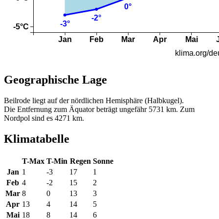
Geographische Lage
Beilrode liegt auf der nördlichen Hemisphäre (Halbkugel).
Die Entfernung zum Äquator beträgt ungefähr 5731 km. Zum
Nordpol sind es 4271 km.
Klimatabelle
T-Max
T-Min
Regen
Sonne
Jan
1
-3
17
1
Feb
4
-2
15
2
Mar
8
0
13
3
Apr
13
4
14
5
Mai
18
8
14
6